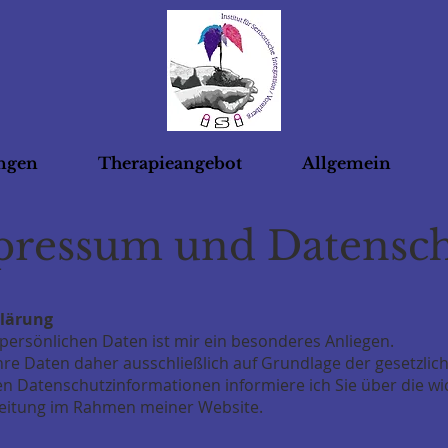
ungen
Therapieangebot
Allgemein
ressum und Datensc
lärung
 persönlichen Daten ist mir ein besonderes Anliegen.
Ihre Daten daher ausschließlich auf Grundlage der gesetzl
en Datenschutzinformationen informiere ich Sie über die wi
eitung im Rahmen meiner Website.