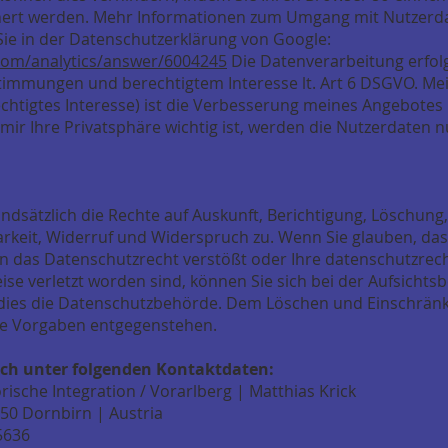
hert werden. Mehr Informationen zum Umgang mit Nutzerda
 Sie in der Datenschutzerklärung von Google:
com/analytics/answer/6004245
Die Datenverarbeitung erfolg
timmungen und berechtigtem Interesse lt. Art 6 DSGVO. Mei
htigtes Interesse) ist die Verbesserung meines Angebotes
 mir Ihre Privatsphäre wichtig ist, werden die Nutzerdaten 
ndsätzlich die Rechte auf Auskunft, Berichtigung, Löschung
keit, Widerruf und Widerspruch zu. Wenn Sie glauben, das
n das Datenschutzrecht verstößt oder Ihre datenschutzrec
eise verletzt worden sind, können Sie sich bei der Aufsich
t dies die Datenschutzbehörde. Dem Löschen und Einschrän
he Vorgaben entgegenstehen.
ich unter folgenden Kontaktdaten:
orische Integration / Vorarlberg | Matthias Krick
850 Dornbirn | Austria
5636