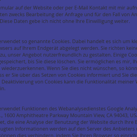
r
mular auf der Website oder per E-Mail Kontakt mit mir au
n zwecks Bearbeitung der Anfrage und für den Fall von An
Diese Daten gebe ich nicht ohne Ihre Einwilligung weiter.
rwendet so genannte Cookies. Dabei handelt es sich um kle
owsers auf Ihrem Endgerät abgelegt werden. Sie richten kein
zu, unser Angebot nutzerfreundlich zu gestalten. Einige Coo
espeichert, bis Sie diese löschen. Sie ermöglichen es mir, 
 wiederzuerkennen. Wenn Sie dies nicht wünschen, so könn
ss er Sie über das Setzen von Cookies informiert und Sie dies
r Deaktivierung von Cookies kann die Funktionalität meiner
in.
rwendet Funktionen des Webanalysedienstes Google Analyti
nc., 1600 Amphitheatre Parkway Mountain View, CA 94043, U
t, die eine Analyse der Benutzung der Website durch Ihre 
eugten Informationen werden auf den Server des Anbieters
 können dies verhindern, indem Sie Ihren Browser so einrich